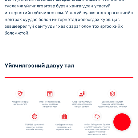
тусламж үйлчилгээгээр бүрэн хангагдсан утасгүй
интернэтийн үйлчилгээ юм. Утасгүй сүлжээнд хэрэглэгчийн
нэвтрэх хуудас болон интернэтэд холбогдох хурд, цаг,
зөвшөөрөлгүй сайтуудыг хаах зэрэг олон тохиргоо хийх
боломжтой.
Үйлчилгээний давуу тал