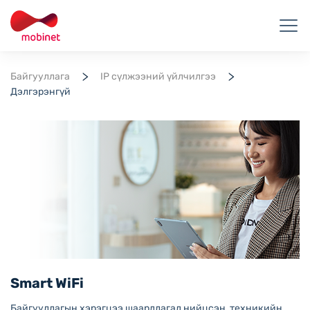
Байгууллага
IP сүлжээний үйлчилгээ
Дэлгэрэнгүй
Smart WiFi
Байгууллагын хэрэгцээ шаардлагад нийцсэн, техникийн