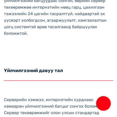
үйлчилгээний багцуудаас сонгон, өөрийн сервер
төхөөрөмжөө интернэтийн нөөц гарц, цахилгаан
тэжээлийн 24 цагийн тасралтгүй, найдвартай эх
үүсвэрт холбогдсон, агааржуулалт, хамгаалалтын
цогц системтэй өрөө тасалгаанд байршуулах
боломжтой.
Үйлчилгээний давуу тал
Серверийн хэмжээ, интернэтийн хурднаас
хамааран үйлчилгээний багцыг сонгох боломжтой.
Сервер төхөөрөмжийг олон улсын стандартад