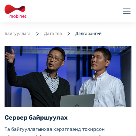
Байгууллага
Дата төв
Дэлгэрэнгүй
Сервер байршуулах
Та байгууллагынхаа хэрэглээнд тохирсон